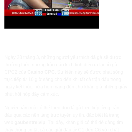
Trận Đấu Đầy Kịch Tính Ngày 26/03 – Trực
Tiếp Đá Gà Tại Bồ Gà CPC2
Ngày 28 tháng 3, những người yêu thích đá gà sẽ được
thưởng thức những trận đấu kịch tính diễn ra tại bồ gà
CPC2 của
Casino CPC
. Sự kiện này sẽ được phát sóng
trực tiếp từ 10 giờ sáng cho đến khi tất cả trận đấu trong
ngày kết thúc, hứa hẹn mang đến cho khán giả những giây
phút hồi hộp đầy cảm xúc.
Người hâm mộ có thể theo dõi
đá gà trực tiếp
từng trận
đấu qua các nền tảng trực tuyến uy tín, đặc biệt là trang
web
gaubentre.vip
. Tại đây, khán giả có thể dễ dàng tìm
thấy thông tin tất cả các giải đấu từ C1 đến C6 với chất