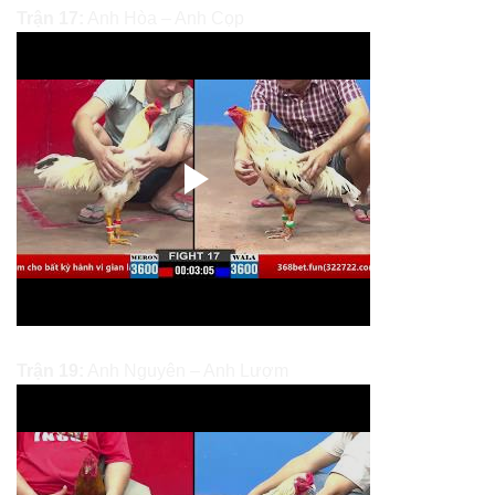
Trận 17:
Anh Hòa – Anh Cọp
Trận 19:
Anh Nguyên – Anh Lượm