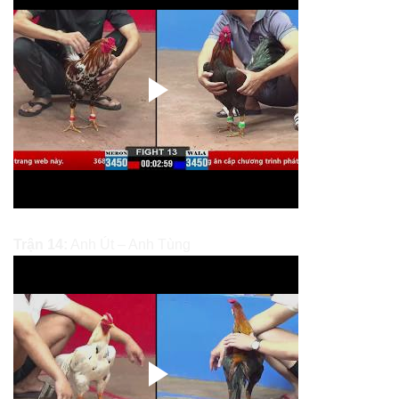
Trận 14:
Anh Út – Anh Tùng