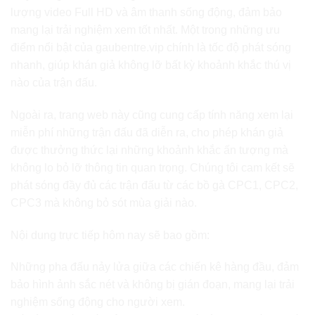
lượng video Full HD và âm thanh sống động, đảm bảo
mang lại trải nghiệm xem tốt nhất. Một trong những ưu
điểm nổi bật của gaubentre.vip chính là tốc độ phát sóng
nhanh, giúp khán giả không lỡ bất kỳ khoảnh khắc thú vị
nào của trận đấu.
Ngoài ra, trang web này cũng cung cấp tính năng xem lại
miễn phí những trận đấu đã diễn ra, cho phép khán giả
được thưởng thức lại những khoảnh khắc ấn tượng mà
không lo bỏ lỡ thông tin quan trọng. Chúng tôi cam kết sẽ
phát sóng đầy đủ các trận đấu từ các bồ gà CPC1, CPC2,
CPC3 mà không bỏ sót mùa giải nào.
Nội dung trực tiếp hôm nay sẽ bao gồm:
Những pha đấu nảy lửa giữa các chiến kê hàng đầu, đảm
bảo hình ảnh sắc nét và không bị gián đoạn, mang lại trải
nghiệm sống động cho người xem.