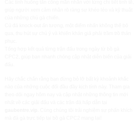
Các tình huống tấn công mãn nhãn với từng chi tiết tinh tế,
giúp người xem cảm nhận rõ ràng sự khéo léo và kỹ thuật
của những chú gà chiến.
Cú đá knock-out ấn tượng, một điểm nhấn không thể bỏ
qua, thu hút sự chú ý và khiến khán giả phải trầm trồ thán
phục.
Tổng hợp kết quả từng trận đấu trong ngày từ bồ gà
CPC2, giúp bạn nhanh chóng cập nhật diễn biến của giải
đấu.
Hãy chắc chắn rằng bạn đừng bỏ lỡ bất kỳ khoảnh khắc
nào của những cuộc đối đầu đầy kịch tính này. Tham gia
theo dõi ngay hôm nay và cập nhật những thông tin mới
nhất về các giải đấu và các trận đá hấp dẫn tại
gaubentre.vip
. Cùng chúng tôi trải nghiệm sự phấn khích
mà đá gà trực tiếp tại bồ gà CPC2 mang lại!