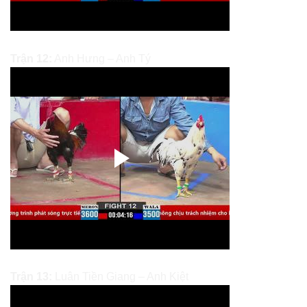
Trận 12:
Anh Hưng – Anh Tý
Trận 13:
Luân Tiền Giang – Anh Kiệt