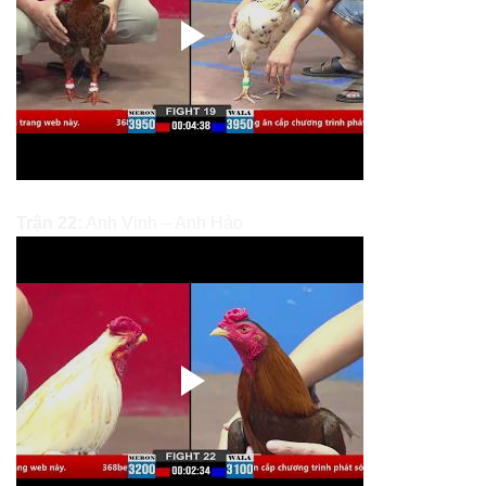
Trận 22:
Anh Vinh – Anh Hảo