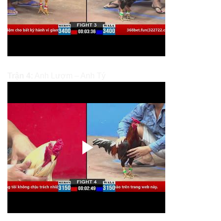
Trận 4:
Anh Lượm – Anh Tý