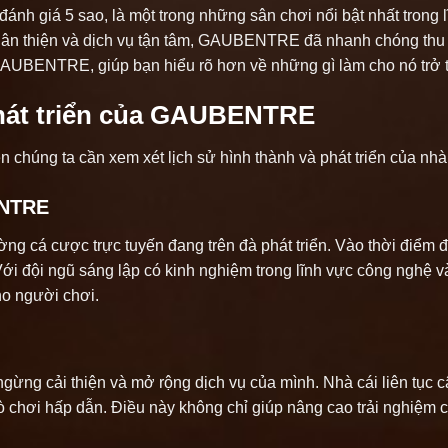
nh giá 5 sao, là một trong những sân chơi nổi bật nhất trong l
hân thiện và dịch vụ tận tâm, GAUBENTRE đã nhanh chóng thu 
AUBENTRE
, giúp bạn hiểu rõ hơn về những gì làm cho nó tr
phát triển của GAUBENTRE
húng ta cần xem xét lịch sử hình thành và phát triển của nhà 
ENTRE
ng cá cược trực tuyến đang trên đà phát triển. Vào thời điểm 
. Với đội ngũ sáng lập có kinh nghiệm trong lĩnh vực công n
cho người chơi.
ng cải thiện và mở rộng dịch vụ của mình. Nhà cái liên tục 
ò chơi hấp dẫn. Điều này không chỉ giúp nâng cao trải nghiệm c