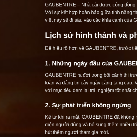
GAUBENTRE
– Nhà cái được cộng đồng đá
Với sự kết hợp hoàn hảo giữa tính năng t
viết này sẽ đi sâu vào các khía cạnh của
G
Lịch sử hình thành và 
Để hiểu rõ hơn về GAUBENTRE, trước tiên c
1. Những ngày đầu của GAUB
GAUBENTRE ra đời trong bối cảnh thị trườ
toàn và đáng tin cậy ngày càng tăng cao
với mục tiêu đem lại trải nghiệm tốt nhất 
2. Sự phát triển không ngừng
Kể từ khi ra mắt, GAUBENTRE đã không ngừ
diện người dùng và bổ sung thêm nhiều tr
hút thêm người tham gia mới.