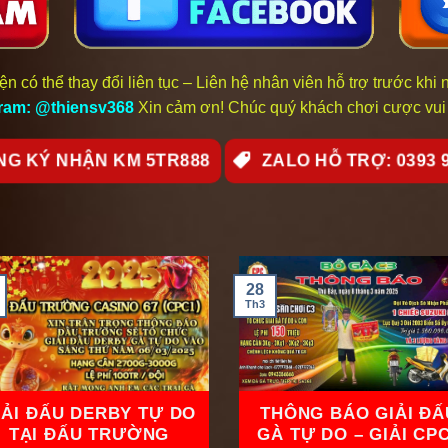
 có thể thay đổi liên tục – Liên hệ nhân viên hỗ trợ trước khi 
ram:
@thiensv368
Xin cảm ơn! Chúc quý khách chơi cược vui 
NG KÝ NHẬN KM 5TR888
ZALO HỖ TRỢ: 0393 9
28
Th3
IẢI ĐẤU DERBY TỰ DO
THÔNG BÁO GIẢI ĐẤ
TẠI ĐẤU TRƯỜNG
GÀ TỰ DO – GIẢI CP