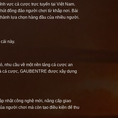
ĩnh vực cá cược trực tuyến tại Việt Nam.
hút đông đảo người chơi từ khắp nơi. Bài
ở thành lựa chọn hàng đầu của nhiều người.
cái này.
đó, nhu cầu về một nền tảng cá cược an
ghệ và cá cược, GAUBENTRE được xây dựng
cập nhật công nghệ mới, nâng cấp giao
ủa người chơi mà còn tạo điều kiện để thu