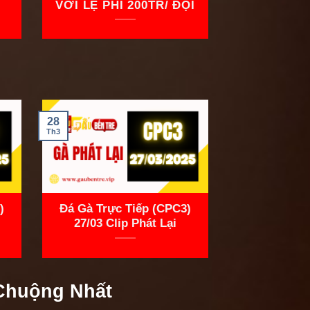
VỚI LỆ PHÍ 200TR/ ĐỘI
28
Th3
)
Đá Gà Trực Tiếp (CPC3)
27/03 Clip Phát Lại
Chuộng Nhất