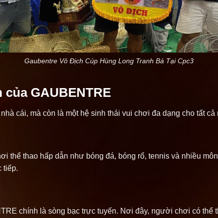
Gaubentre Vô Địch Cúp Hùng Long Tranh Bá Tại Cpc3
ẩm của GAUBENTRE
 cái, mà còn là một hệ sinh thái vui chơi đa dạng cho tất cả
 thể thao hấp dẫn như bóng đá, bóng rổ, tennis và nhiều môn 
 tiếp.
chính là sòng bạc trực tuyến. Nơi đây, người chơi có thể tha