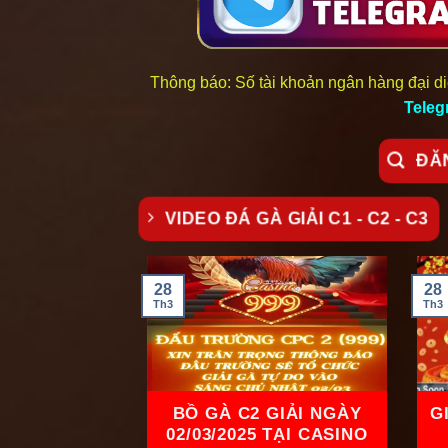
Thông báo: Số tài khoản ngân hàng đại diện
Teleg
ĐĂ
VIDEO ĐÁ GÀ GIẢI C1 - C2 - C3
28
28
Th3
Th3
ERBY TỰ DO
BỒ GÀ C2 GIẢI NGÀY
G
 TRƯỜNG
02/03/2025 TẠI CASINO