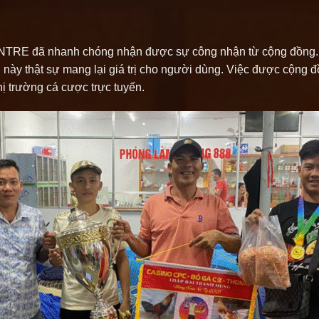
TRE đã nhanh chóng nhận được sự công nhận từ cộng đồng. N
này thật sự mang lại giá trị cho người dùng. Việc được cộng đ
 trường cá cược trực tuyến.