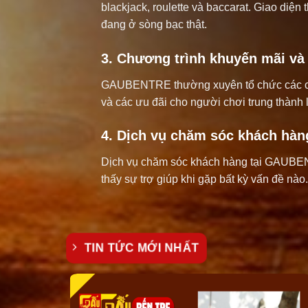
blackjack, roulette và baccarat. Giao diệ
đang ở sòng bạc thật.
3. Chương trình khuyến mãi và
GAUBENTRE thường xuyên tổ chức các chư
và các ưu đãi cho người chơi trung thành
4. Dịch vụ chăm sóc khách hàn
Dịch vụ chăm sóc khách hàng tại GAUBENTR
thấy sự trợ giúp khi gặp bất kỳ vấn đề nà
TIN TỨC MỚI NHẤT