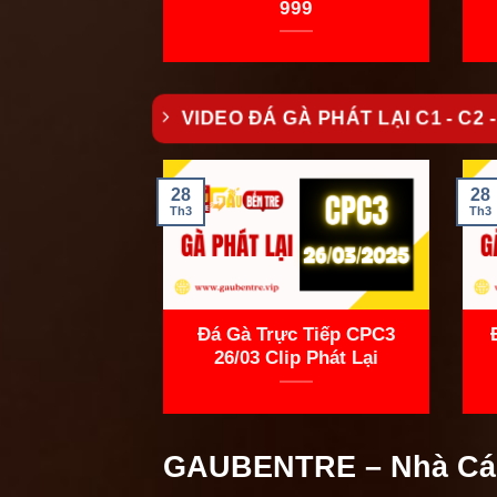
7 (CPC1)
999
VIDEO ĐÁ GÀ PHÁT LẠI C1 - C2 -
28
28
Th3
Th3
Tiếp (CPC3)
Đá Gà Trực Tiếp CPC3
p Phát Lại
26/03 Clip Phát Lại
GAUBENTRE – Nhà Cái