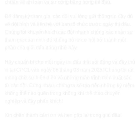
chuẩn về an toàn và sự công bằng trong thi đấu.
Để đăng ký tham gia, các đội vui lòng gửi thông tin đầy đủ
về đội hình và liên hệ với ban tổ chức trước ngày thi đấu.
Chúng tôi khuyến khích các đội nhanh chóng xác nhận sự
tham gia của mình để không bỏ lỡ cơ hội trở thành một
phần của giải đấu đáng nhớ này.
Hãy chuẩn bị cho một ngày thi đấu thật sôi động và đầy thú
vị tại
CPC1
vào ngày 06 tháng 03 năm 2025! Chúng tôi rất
mong chờ sự hiện diện và những màn trình diễn xuất sắc
từ các đội. Cùng nhau, chúng ta sẽ tạo nên những kỷ niệm
không thể nào quên trong không khí thể thao chuyên
nghiệp và đầy phấn khích!
Xin chân thành cảm ơn và hẹn gặp lại trong giải đấu!