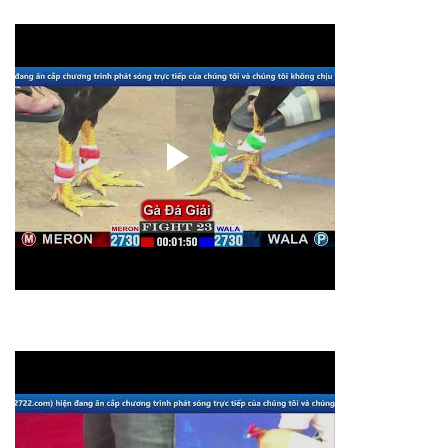
Gà Giải Trận 23:
Gà Giải Trận 24: