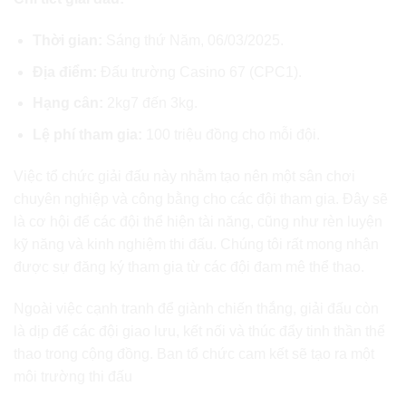
Thời gian:
Sáng thứ Năm, 06/03/2025.
Địa điểm:
Đấu trường Casino 67 (CPC1).
Hạng cân:
2kg7 đến 3kg.
Lệ phí tham gia:
100 triệu đồng cho mỗi đội.
Việc tổ chức giải đấu này nhằm tạo nên một sân chơi
chuyên nghiệp và công bằng cho các đội tham gia. Đây sẽ
là cơ hội để các đội thể hiện tài năng, cũng như rèn luyện
kỹ năng và kinh nghiệm thi đấu. Chúng tôi rất mong nhận
được sự đăng ký tham gia từ các đội đam mê thể thao.
Ngoài việc cạnh tranh để giành chiến thắng, giải đấu còn
là dịp để các đội giao lưu, kết nối và thúc đẩy tinh thần thể
thao trong cộng đồng. Ban tổ chức cam kết sẽ tạo ra một
môi trường thi đấu