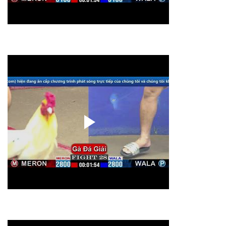
Gà Giải Trận 28:
Gà Giải Trận 29: