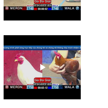
Gà Giải Trận 22: