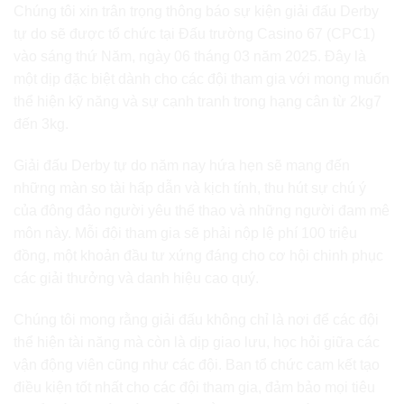
Chúng tôi xin trân trọng thông báo sự kiện giải đấu Derby
tự do sẽ được tổ chức tại Đấu trường Casino 67 (CPC1)
vào sáng thứ Năm, ngày 06 tháng 03 năm 2025. Đây là
một dịp đặc biệt dành cho các đội tham gia với mong muốn
thể hiện kỹ năng và sự cạnh tranh trong hạng cân từ 2kg7
đến 3kg.
Giải đấu Derby tự do năm nay hứa hẹn sẽ mang đến
những màn so tài hấp dẫn và kịch tính, thu hút sự chú ý
của đông đảo người yêu thể thao và những người đam mê
môn này. Mỗi đội tham gia sẽ phải nộp lệ phí 100 triệu
đồng, một khoản đầu tư xứng đáng cho cơ hội chinh phục
các giải thưởng và danh hiệu cao quý.
Chúng tôi mong rằng giải đấu không chỉ là nơi để các đội
thể hiện tài năng mà còn là dịp giao lưu, học hỏi giữa các
vận động viên cũng như các đội. Ban tổ chức cam kết tạo
điều kiện tốt nhất cho các đội tham gia, đảm bảo mọi tiêu